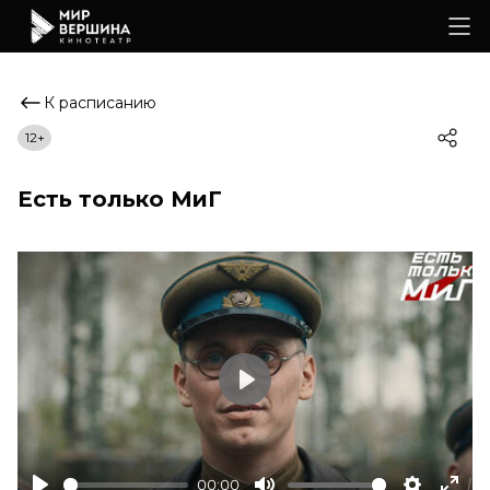
К расписанию
12+
Есть только МиГ
Play
00:00