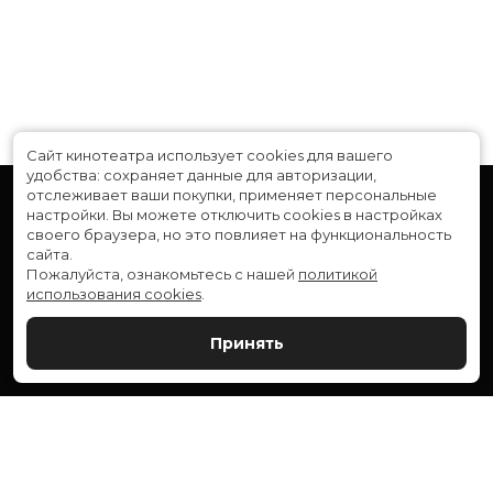
Сайт кинотеатра использует cookies для вашего
удобства: сохраняет данные для авторизации,
отслеживает ваши покупки, применяет персональные
настройки.
Вы можете отключить cookies в настройках
своего браузера, но это повлияет на функциональность
сайта.
Пожалуйста, ознакомьтесь с нашей
политикой
использования cookies
.
Расписание
Скоро в кино
Принять
Новости и акции
Служба поддержки
ВЕРШИНА: г. Сургут, ул. Генерала Иванова, 1
МИР: г. Сургут, ул. Ленина, 43
тел.:
+7 (3462) 550-540