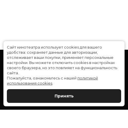
В прокате
с 27 ноября до 17 декабря
Сайт кинотеатра использует cookies для вашего
удобства: сохраняет данные для авторизации,
отслеживает ваши покупки, применяет персональные
настройки.
Вы можете отключить cookies в настройках
своего браузера, но это повлияет на функциональность
сайта.
Пожалуйста, ознакомьтесь с нашей
политикой
использования cookies
.
Расписание
Скоро в кино
Принять
Новости и акции
Служба поддержки
ВЕРШИНА: г. Сургут, ул. Генерала Иванова, 1
МИР: г. Сургут, ул. Ленина, 43
тел.:
+7 (3462) 550-540