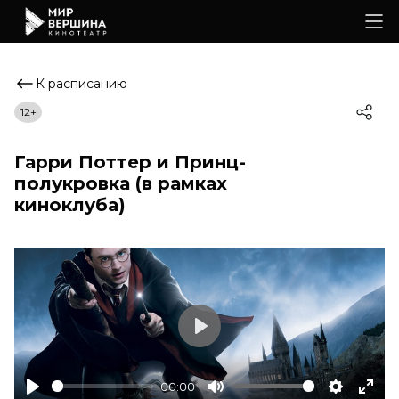
К расписанию
12+
Гарри Поттер и Принц-
полукровка (в рамках
киноклуба)
Play
00:00