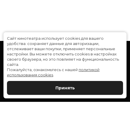
Сайт кинотеатра использует cookies для вашего
удобства: сохраняет данные для авторизации,
отслеживает ваши покупки, применяет персональные
настройки.
Вы можете отключить cookies в настройках
своего браузера, но это повлияет на функциональность
сайта.
Пожалуйста, ознакомьтесь с нашей
политикой
использования cookies
.
Расписание
Скоро в кино
Принять
Новости и акции
Служба поддержки
ВЕРШИНА: г. Сургут, ул. Генерала Иванова, 1
МИР: г. Сургут, ул. Ленина, 43
тел.:
+7 (3462) 550-540