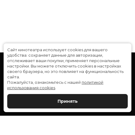
Сайт кинотеатра использует cookies для вашего
удобства: сохраняет данные для авторизации,
отслеживает ваши покупки, применяет персональные
настройки.
Вы можете отключить cookies в настройках
своего браузера, но это повлияет на функциональность
сайта.
Пожалуйста, ознакомьтесь с нашей
политикой
использования cookies
.
Расписание
Скоро в кино
Принять
Новости и акции
Служба поддержки
ВЕРШИНА: г. Сургут, ул. Генерала Иванова, 1
МИР: г. Сургут, ул. Ленина, 43
тел.:
+7 (3462) 550-540