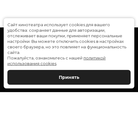
Сайт кинотеатра использует cookies для вашего
удобства: сохраняет данные для авторизации,
отслеживает ваши покупки, применяет персональные
настройки.
Вы можете отключить cookies в настройках
своего браузера, но это повлияет на функциональность
сайта.
Пожалуйста, ознакомьтесь с нашей
политикой
использования cookies
.
Расписание
Скоро в кино
Принять
Новости и акции
Служба поддержки
ВЕРШИНА: г. Сургут, ул. Генерала Иванова, 1
МИР: г. Сургут, ул. Ленина, 43
тел.:
+7 (3462) 550-540