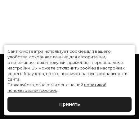
Сайт кинотеатра использует cookies для вашего
удобства: сохраняет данные для авторизации,
отслеживает ваши покупки, применяет персональные
настройки.
Вы можете отключить cookies в настройках
своего браузера, но это повлияет на функциональность
сайта.
Пожалуйста, ознакомьтесь с нашей
политикой
использования cookies
.
Расписание
Скоро в кино
Принять
Новости и акции
Служба поддержки
ВЕРШИНА: г. Сургут, ул. Генерала Иванова, 1
МИР: г. Сургут, ул. Ленина, 43
тел.:
+7 (3462) 550-540