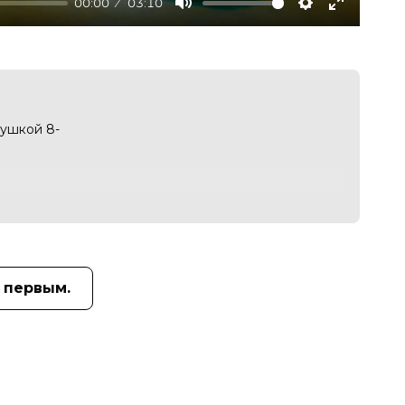
00:00
03:10
Mute
Settings
Enter
fullscree
рушкой 8-
 первым.