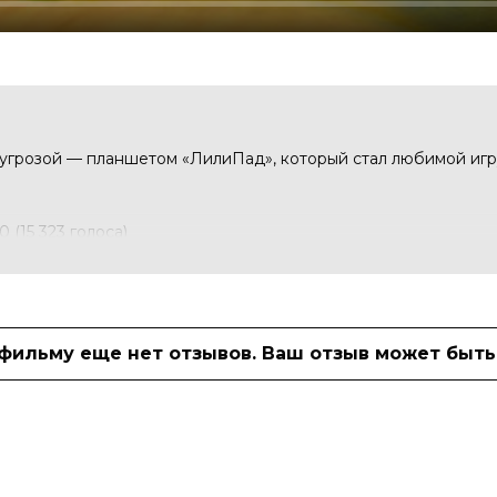
 угрозой — планшетом «ЛилиПад», который стал любимой иг
10 (15 323 голоса)
, Уоллес Шоун, Алан Камминг, Бонни
 фильму еще нет отзывов. Ваш отзыв может быть
ьюсак, Тим Аллен, Кристен Шаал
нас Ривера
лючения, семейный, фэнтези