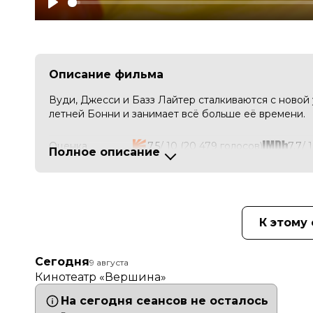
Play
Описание фильма
Вуди, Джесси и Базз Лайтер сталкиваются с новой
летней Бонни и занимает всё больше её времени.
Оценка
7.5
/ 10 (20 479 голосов)
7.7
/ 
Полное описание
Год
2026
Страна
США
Слоган
—
Режиссер
Маккенна Харрис, Эндрю Стэнтон
Актеры
Киану Ривз, Том Хэнкс, Энни Поттс
К этому
Хант, Джон Ратценбергер, Джоан К
Продюсеры
Линдси Коллинз, Пит Доктер, Джо
Сценаристы
Эндрю Стэнтон, Маккенна Харрис
Сегодня
9 августа
Художники
Боб Поли
Кинотеатр «
Вершина
»
Композиторы
Рэнди Ньюман
Жанр
драма, комедия, мультфильм, прик
На сегодня сеансов не осталось