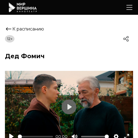
К расписанию
12+
Дед Фомич
Play
00:00