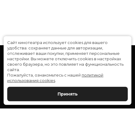
Сайт кинотеатра использует cookies для вашего
удобства: сохраняет данные для авторизации,
отслеживает ваши покупки, применяет персональные
настройки.
Вы можете отключить cookies в настройках
своего браузера, но это повлияет на функциональность
сайта.
Пожалуйста, ознакомьтесь с нашей
политикой
использования cookies
.
Расписание
Скоро в кино
Принять
Новости и акции
Служба поддержки
ВЕРШИНА: г. Сургут, ул. Генерала Иванова, 1
МИР: г. Сургут, ул. Ленина, 43
тел.:
+7 (3462) 550-540