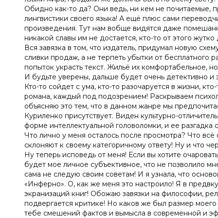
Обидно как-то да? Они ведь, ни кем не почитаемые, 
лингвистики своего языка! А ещё плюс сами переводч
произведения. Тут нам вобще видятся даже помешанны
никакой славы им не достается, кто-то от этого жутко
Вся завязка в том, что издатель, придумал новую схе
сливки продаж, а не терпеть убытки от бесплатного 
попыток украсть текст. Жильё их комфортабельное, но
И будьте уверены, дальше будет очень детективно и з
Кто-то сойдет с ума, кто-то разочаруется в жизни, кт
романа, каждый под подозрением! Раскрываем психоло
объясняю это тем, что в данном жанре мы предпочитае
Куриленко присутствует. Виден культурно-отличитель
форме интеллектуальной головоломки, и ее разгадка ста
Что лично у меня осталось после просмотра? Что всё
склоняют к своему категоричному ответу! Ну и что чер
Ну теперь исповедь от меня! Если вы хотите очароват
будет мое личное субъективное, что не позволило мн
сама не следую своим советам! И я узнала, что основ
«Инферно». О, как же меня это настроило! Я в предв
экранизаций книг! Обожаю завязки на философии, рели
подвергается критике! Но каков же был размер моего 
тебе смешений фактов и вымысла в современной и эфф