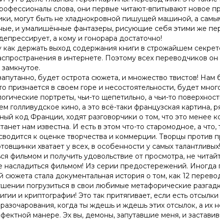
профессионалы слова, они первые читают-впитывают новое п
ики, могут быть не хладнокровной пишущей машиной, а самы
е, и умалишённые фантазеры, рисующие себя этими же персо
 депрессирует, а кому и гонорара достаточно!
му как держать выход содержания книги в строжайшем секрете,
распространения в интернете. Поэтому всех переводчиков он 
 замкнутое.
апутанно, будет острота сюжета, и множество твистов! Нам бу
о-то признается в своем горе и несостоятельности, будет мног
гические портреты, чьи-то щепетильно, а чьи-то поверхност
м голливудское кино, а это всё-таки французская картина, р
ный код Франции, ходят разговорчики о том, что это менее 
нет нам известна. И есть в этом что-то старомодное, а что, 
 сводится к оценке творчества и коммерции. Творцы против 
товщинки хватает у всех, в особенности у самых талантливых
ься фильмом и получить удовольствие от просмотра, не читайт
е насладиться фильмом! Из серии предостережений. Иногда п
ой сюжета стала документальная история о том, как 12 перев
кушении погрузиться в свои любимые метафорические разгадк
гии и криптографии! Это так притягивает, если есть отсылки
разочарования, когда ты ждешь и ждешь этих отсылок, а их н
ектной манере. Эх вы, демоны, запутавшие меня, и заставив