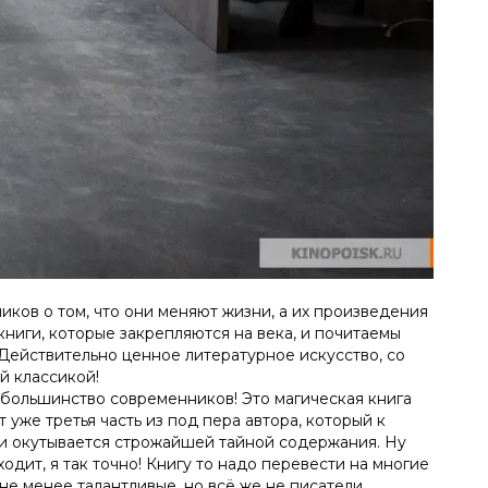
иков о том, что они меняют жизни, а их произведения
книги, которые закрепляются на века, и почитаемы
 Действительно ценное литературное искусство, со
й классикой!
, большинство современников! Это магическая книга
 уже третья часть из под пера автора, который к
си окутывается строжайшей тайной содержания. Ну
одит, я так точно! Книгу то надо перевести на многие
не менее талантливые, но всё же не писатели.