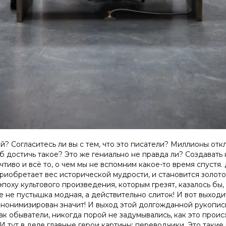
? Согласитесь ли вы с тем, что это писатели? Миллионы откл
 достичь такое? Это же гениально не правда ли? Создавать 
тиво и всё то, о чем мы не вспомним какое-то время спустя.
приобретает вес исторической мудрости, и становится золото
поху культового произведения, которым грезят, казалось бы
 не пустышка модная, а действительно слиток! И вот выходит
еанонимизирован значит! И выход этой долгожданной рукопи
ак обыватели, никогда порой не задумывались, как это происх
И тут в деле главные герои картины: переводчики. Это такие 