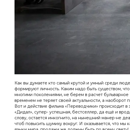
Как вы думаете кто самый крутой и умный среди людей
формируют личность. Каким надо быть существом, чтоб
многими поколениями, не берем в расчет бульварное ч
временем не теряет своей актуальности, а наоборот 
Вот и действие фильма «Переводчики» происходит в э
«Дидал», супер- успешная, бестселлер, да ещё и вроде
слову, остается инкогнито, на нынешний манер-не д
чтоб повысить шумиху вокруг. И оказывается, что мы к
языки мира, продажи же должны быть по всему свету! 