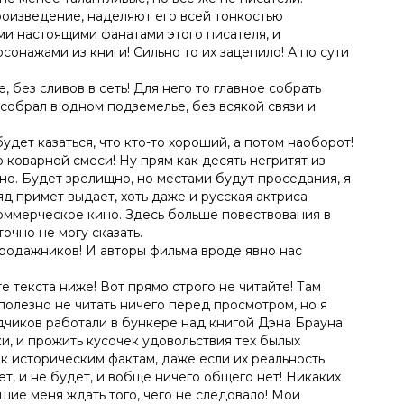
роизведение, наделяют его всей тонкостью
ми настоящими фанатами этого писателя, и
нажами из книги! Сильно то их зацепило! А по сути
 без сливов в сеть! Для него то главное собрать
собрал в одном подземелье, без всякой связи и
дет казаться, что кто-то хороший, а потом наоборот!
о коварной смеси! Ну прям как десять негритят из
но. Будет зрелищно, но местами будут проседания, я
яд примет выдает, хоть даже и русская актриса
коммерческое кино. Здесь больше повествования в
точно не могу сказать.
продажников! И авторы фильма вроде явно нас
!
е текста ниже! Вот прямо строго не читайте! Там
олезно не читать ничего перед просмотром, но я
одчиков работали в бункере над книгой Дэна Брауна
и, и прожить кусочек удовольствия тех былых
 к историческим фактам, даже если их реальность
ет, и не будет, и вобще ничего общего нет! Никаких
шие меня ждать того, чего не следовало! Мои