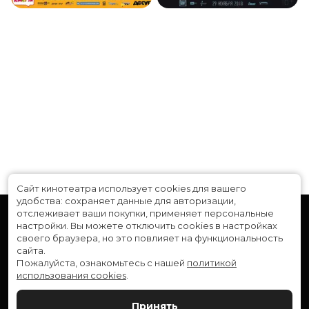
Сайт кинотеатра использует cookies для вашего
удобства: сохраняет данные для авторизации,
отслеживает ваши покупки, применяет персональные
настройки.
Вы можете отключить cookies в настройках
своего браузера, но это повлияет на функциональность
сайта.
Пожалуйста, ознакомьтесь с нашей
политикой
использования cookies
.
Расписание
Скоро в кино
Принять