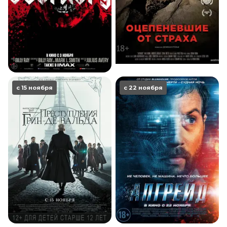
с 15 ноября
с 22 ноября