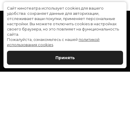
Сайт кинотеатра использует cookies для вашего
удобства: сохраняет данные для авторизации,
отслеживает ваши покупки, применяет персональные
настройки.
Вы можете отключить cookies в настройках
своего браузера, но это повлияет на функциональность
сайта.
Пожалуйста, ознакомьтесь с нашей
политикой
использования cookies
.
Расписание
Скоро в кино
Принять
Новости и акции
Служба поддержки
ВЕРШИНА: г. Сургут, ул. Генерала Иванова, 1
МИР: г. Сургут, ул. Ленина, 43
тел.:
+7 (3462) 550-540
Разработка сайта «Nikolas Group»