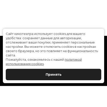
Длительность
1 ч 15 мин
В прокате
с 31 мая до 13 июня
Сайт кинотеатра использует cookies для вашего
удобства: сохраняет данные для авторизации,
отслеживает ваши покупки, применяет персональные
настройки.
Вы можете отключить cookies в настройках
своего браузера, но это повлияет на функциональность
сайта.
Пожалуйста, ознакомьтесь с нашей
политикой
использования cookies
.
Расписание
Скоро в кино
Принять
Новости и акции
Служба поддержки
ВЕРШИНА: г. Сургут, ул. Генерала Иванова, 1
МИР: г. Сургут, ул. Ленина, 43
тел.:
+7 (3462) 550-540