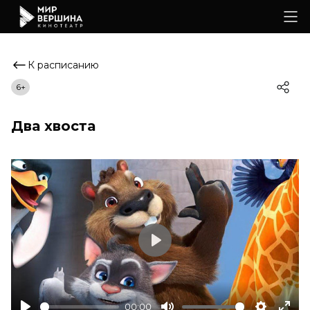
К расписанию
6+
Два хвоста
Play
00:00