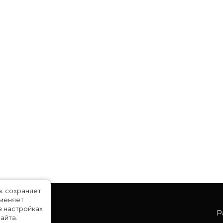
а: сохраняет
именяет
в настройках
Р
айта.