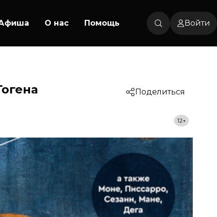
Афиша
О нас
Помощь
Войти
Гогена
Поделиться
12+