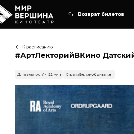
Возврат билетов
К расписанию
#АртЛекторийВКино Датский 
Длительность
1 ч 22 мин
Страна
Великобритания