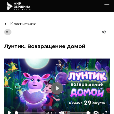
К расписанию
0+
Лунтик. Возвращение домой
Play
00:00