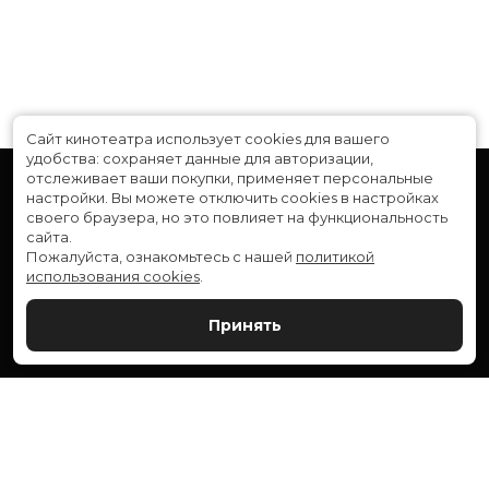
Сайт кинотеатра использует cookies для вашего
удобства: сохраняет данные для авторизации,
отслеживает ваши покупки, применяет персональные
настройки.
Вы можете отключить cookies в настройках
своего браузера, но это повлияет на функциональность
сайта.
Пожалуйста, ознакомьтесь с нашей
политикой
использования cookies
.
Расписание
Скоро в кино
Принять
Новости и акции
Служба поддержки
ВЕРШИНА: г. Сургут, ул. Генерала Иванова, 1
МИР: г. Сургут, ул. Ленина, 43
тел.:
+7 (3462) 550-540