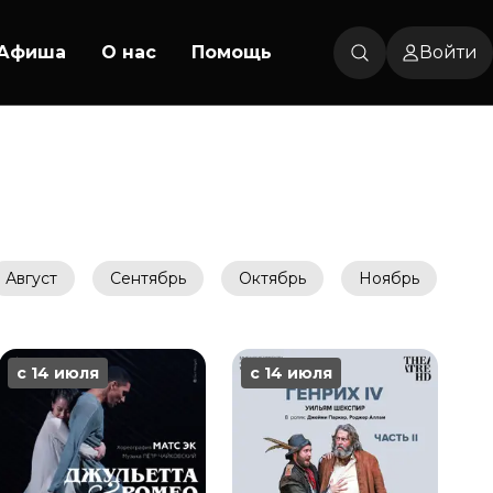
Афиша
О нас
Помощь
Войти
Август
Сентябрь
Октябрь
Ноябрь
Де
с 14 июля
с 14 июля