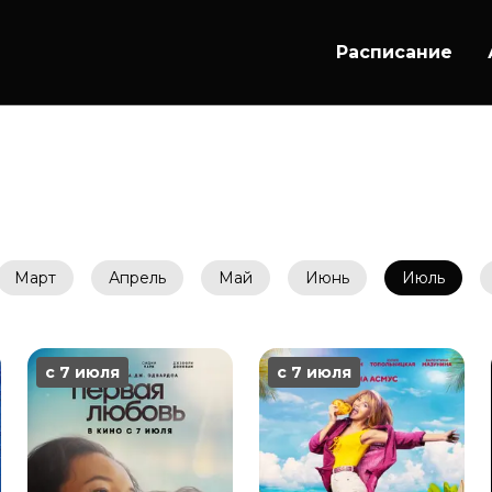
Расписание
Март
Апрель
Май
Июнь
Июль
с 7 июля
с 7 июля