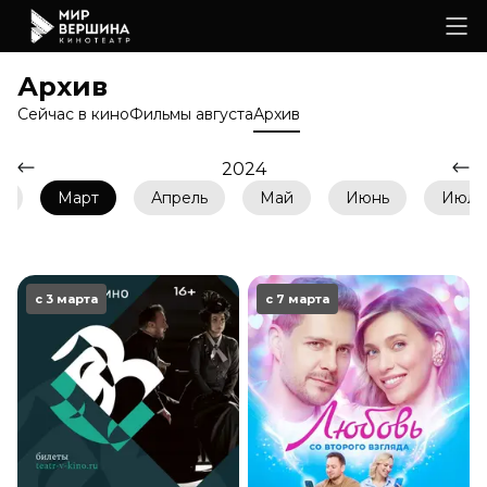
Архив
Сейчас в кино
Фильмы августа
Архив
2024
ь
Март
Апрель
Май
Июнь
Июль
с 3 марта
с 7 марта