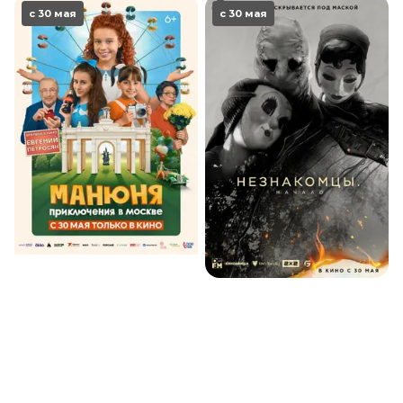
с 30 мая
с 30 мая