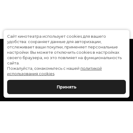
Сайт кинотеатра использует cookies для вашего
удобства: сохраняет данные для авторизации,
отслеживает ваши покупки, применяет персональные
настройки.
Вы можете отключить cookies в настройках
своего браузера, но это повлияет на функциональность
сайта.
Пожалуйста, ознакомьтесь с нашей
политикой
использования cookies
.
Расписание
Скоро в кино
Принять
Новости и акции
Служба поддержки
ВЕРШИНА: г. Сургут, ул. Генерала Иванова, 1
МИР: г. Сургут, ул. Ленина, 43
тел.:
+7 (3462) 550-540