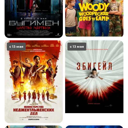
с 13 мая
с 13 мая