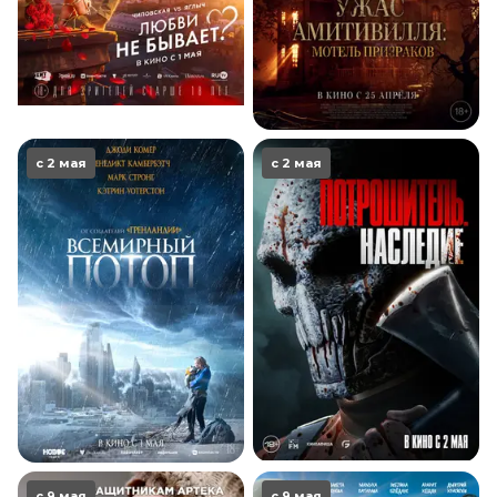
с 2 мая
с 2 мая
с 9 мая
с 9 мая