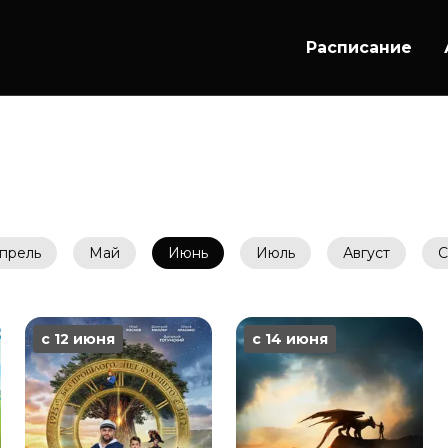
Расписание
прель
Май
Июнь
Июль
Август
С
с 12 июня
с 14 июня