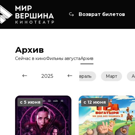
Возврат билетов
Архив
Сейчас в кино
Фильмы августа
Архив
2025
Январь
Февраль
Март
А
с 5 июня
с 12 июня