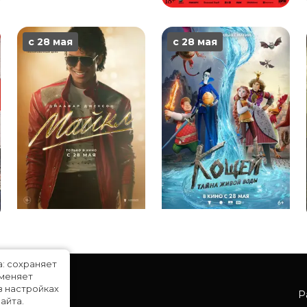
с 28 мая
с 28 мая
а: сохраняет
именяет
в настройках
Р
айта.