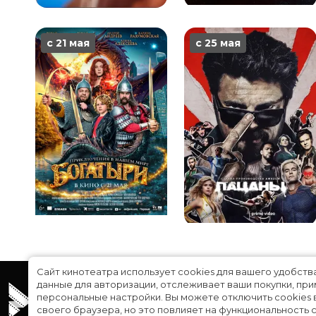
с 21 мая
с 25 мая
Сайт кинотеатра использует cookies для вашего удобств
данные для авторизации, отслеживает ваши покупки, пр
персональные настройки.
Вы можете отключить cookies 
своего браузера, но это повлияет на функциональность с