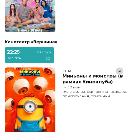
Кинотеатр «Вершина»
22:25
250 руб.
Зал №4
2D
США
6+
Миньоны и монстры (в
рамках Киноклуба)
1 ч 30 мин
мультфильм, фантастика, комедия,
приключения, семейный