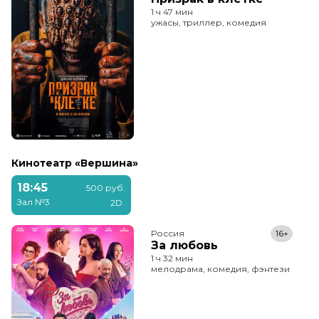
1 ч 47 мин
ужасы, триллер, комедия
Кинотеатр «Вершина»
18:45
500 руб.
Зал №3
2D
Россия
16+
За любовь
1 ч 32 мин
мелодрама, комедия, фэнтези