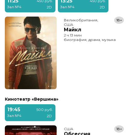
11:25
13:25
450 руб.
450 руб.
Зал №4
Зал №4
2D
2D
Великобритания,

18+
США
Майкл
2 ч 13 мин
биография, драма, музыка
Кинотеатр «Вершина»
19:45
500 руб.
Зал №4
2D
США
18+
Обсессия