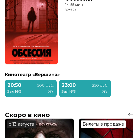
1 ч 55 мин
ужасы
Кинотеатр «Вершина»
20:50
23:00
500 руб.
250 руб.
Зал №3
Зал №3
2D
2D
Скоро в кино
с 13 августа
Билеты в продаже