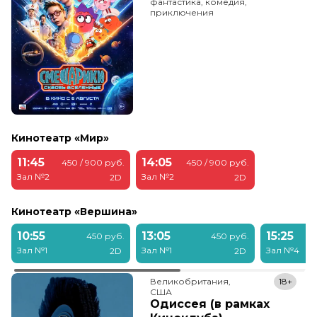
фантастика, комедия,
приключения
Кинотеатр «Мир»
11:45
14:05
450 / 900 руб.
450 / 900 руб.
Зал №2
Зал №2
2D
2D
Кинотеатр «Вершина»
10:55
13:05
15:25
450 руб.
450 руб.
Зал №1
Зал №1
Зал №4
2D
2D
Великобритания,

18+
США
Одиссея (в рамках