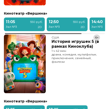
Кинотеатр «Вершина»
11:05
12:50
14:40
550 руб.
550 руб.
Зал №3
Зал №3
Зал №3
2D
2D
США
6+
История игрушек 5 (в
рамках Киноклуба)
1 ч 42 мин
драма, комедия, мультфильм,
приключения, семейный,
фэнтези
Кинотеатр «Вершина»